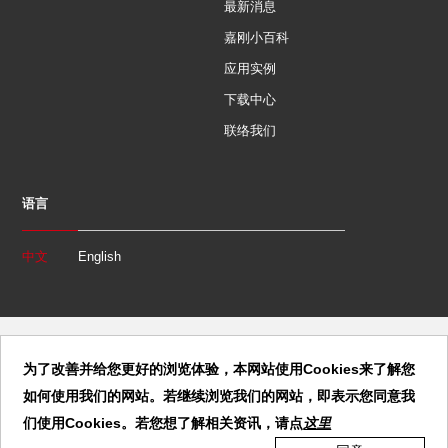
最新消息
嘉刚小百科
应用实例
下载中心
联络我们
语言
中文
English
为了改善并给您更好的浏览体验，本网站使用Cookies来了解您
如何使用我们的网站。若继续浏览我们的网站，即表示您同意我
Copyright 2020 Clamptek CO., LTD. All Rights Reserved. | 東莞市嘉剛
機電科技發展有限公司 | 版權由CLAMPTEK 嘉剛註冊登記所有,違者必
们使用Cookies。若您想了解相关资讯，请点
这里
究 |
粤ICP备10069815号-1
|
粤公网安备 44190002005397号